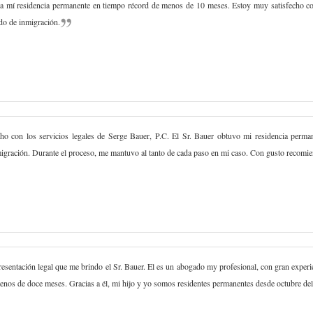
a mí residencia permanente en tiempo récord de menos de 10 meses. Estoy muy satisfecho con
do de inmigración.
cho con los servicios legales de Serge Bauer, P.C. El Sr. Bauer obtuvo mi residencia perm
migración. Durante el proceso, me mantuvo al tanto de cada paso en mi caso. Con gusto recomie
esentación legal que me brindo el Sr. Bauer. El es un abogado my profesional, con gran experie
 menos de doce meses. Gracias a él, mi hijo y yo somos residentes permanentes desde octubre de