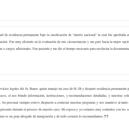
tud de residencia permanente bajo la clasificación de “interés nacional” la cual fue aprobada
ación. Fue muy eficiente en la evaluación de mis circunstancias y me guio hacia la mejor opci
 o cargos adicionales. Fue paciente y me dio el tiempo necesario para recolectar la documenta
rvicios legales del Sr. Bauer, quien manejo mi caso de H-1B y después residencia permanente p
 casos, el nos brindo información, instrucciones, y recomendaciones detalladas, y nuestras so
o. Su personal siempre estuvo dispuesto a contestar nuestras preguntas y nos mantuvo al tanto 
 presento durante el proceso de nuestro caso. Mi esposa y yo estamos muy contentos con los se
Bauer es un gran abogado de inmigración y de todo corazón lo recomendamos.