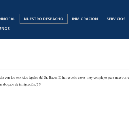
RINCIPAL
NUESTRO DESPACHO
INMIGRACIÓN
SERVICIOS
ENOS
a con los servicios legales del Sr. Bauer. El ha resuelto casos muy complejos para nuestros 
un abogado de inmigración.